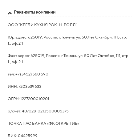
Реквизиты компании
ООО
"КЕГЛИ КУХНЯ РОК-Н-РОЛЛ"
Юр.адрес: 625019, Россия, г.Тюмень, ул. 50
Лет Октября, 111, стр.
1., оф. 2.1
Факт.адрес: 625019, Россия, г.Тюмень, ул. 50
Лет Октября, 111, стр.
1., оф. 2.1
тел: +7 (3452) 560 590
ИНН:
7203539633
ОГРН: 1227200010201
р/счет: ​
40702810213500005375
ТОЧКА ПАО БАНКА «ФК ОТКРЫТИЕ»
БИК:
04425999